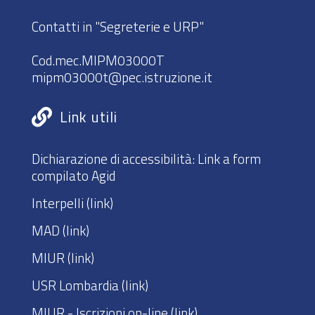
Contatti in "Segreterie e URP"
Cod.mec.MIPM03000T
mipm03000t@pec.istruzione.it
Link utili
Dichiarazione di accessibilità:
Link a form
compilato Agid
Interpelli
(link)
MAD
(link)
MIUR
(link)
USR Lombardia
(link)
MIUR - Iscrizioni on-line
(link)