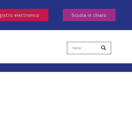
gistro elettronico
Scuola in chiaro
Cerca