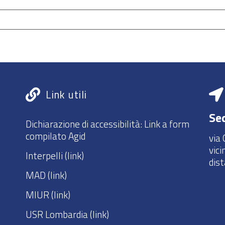
Link utili
Sed
Dichiarazione di accessibilità:
Link a form
compilato Agid
via 
vici
Interpelli
(link)
dis
MAD
(link)
MIUR
(link)
USR Lombardia
(link)